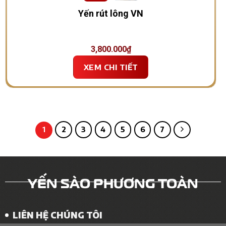
Yến rút lông VN
3,800.000
₫
XEM CHI TIẾT
2
3
4
5
6
7
1
YẾN SÀO PHƯƠNG TOÀN
LIÊN HỆ CHÚNG TÔI