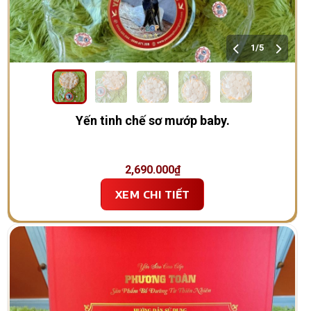
1/5
Yến tinh chế sơ mướp baby.
2,690.000
₫
XEM CHI TIẾT