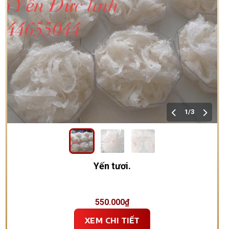
1/3
Yến tươi.
550.000
₫
XEM CHI TIẾT