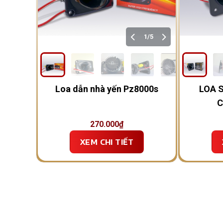
1/5
Loa dẫn nhà yến Pz8000s
LOA 
C
270.000
₫
XEM CHI TIẾT