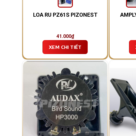
LOA RU PZ61S PIZONEST
AMPLY
41.000
₫
XEM CHI TIẾT