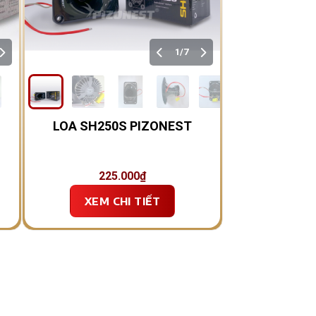
1/7
LOA SH250S PIZONEST
225.000
₫
XEM CHI TIẾT