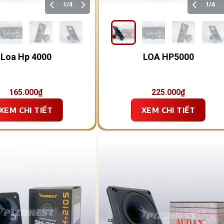
1/4
1/4
Loa Hp 4000
LOA HP5000
165.000
₫
225.000
₫
XEM CHI TIẾT
XEM CHI TIẾT