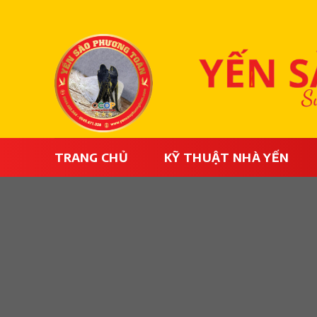
Bỏ
qua
nội
dung
TRANG CHỦ
KỸ THUẬT NHÀ YẾN