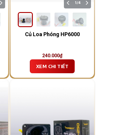
1/4
Củ Loa Phóng HP6000
240.000
₫
XEM CHI TIẾT