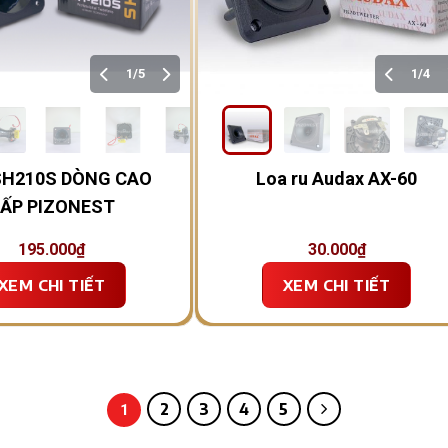
1/5
1/4
SH210S DÒNG CAO
Loa ru Audax AX-60
ẤP PIZONEST
195.000
₫
30.000
₫
XEM CHI TIẾT
XEM CHI TIẾT
2
3
4
5
1