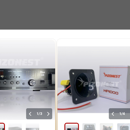
1/3
1/4