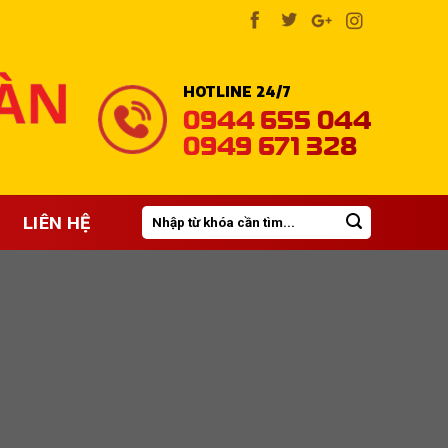
HOTLINE 24/7
0944 655 044
0949 671 328
Tìm
LIÊN HỆ
kiếm: