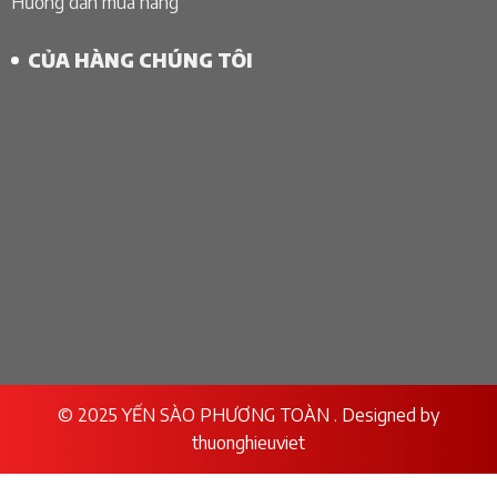
Hướng dẫn mua hàng
CỦA HÀNG CHÚNG TÔI
© 2025 YẾN SÀO PHƯƠNG TOÀN . Designed by
thuonghieuviet