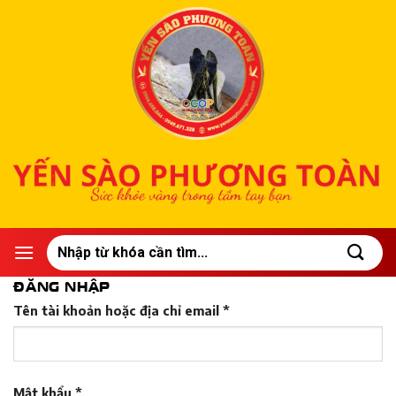
Bỏ
qua
nội
dung
Tìm
kiếm:
ĐĂNG NHẬP
Bắt
Tên tài khoản hoặc địa chỉ email
*
buộc
Bắt
Mật khẩu
*