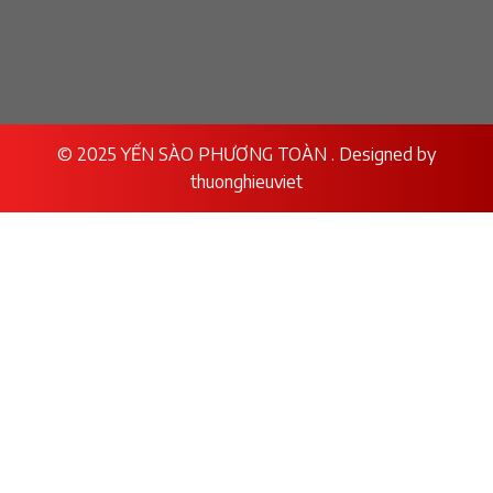
© 2025 YẾN SÀO PHƯƠNG TOÀN . Designed by
thuonghieuviet