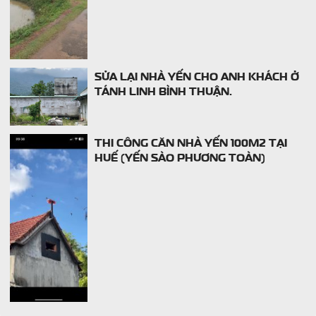
SỬA LẠI NHÀ YẾN CHO ANH KHÁCH Ở
TÁNH LINH BÌNH THUẬN.
THI CÔNG CĂN NHÀ YẾN 100M2 TẠI
HUẾ (YẾN SÀO PHƯƠNG TOÀN)