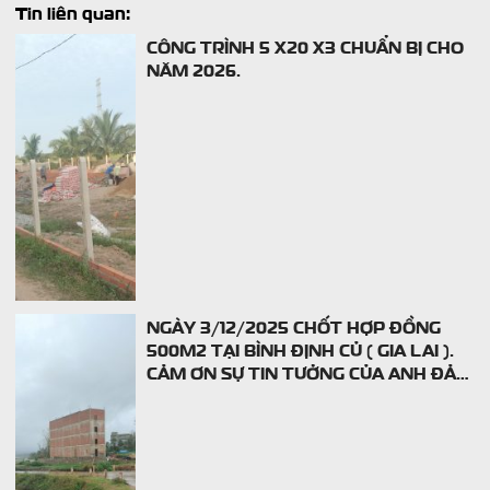
Tin liên quan:
CÔNG TRÌNH 5 X20 X3 CHUẨN BỊ CHO
NĂM 2026.
NGÀY 3/12/2025 CHỐT HỢP ĐỒNG
500M2 TẠI BÌNH ĐỊNH CỦ ( GIA LAI ).
CẢM ƠN SỰ TIN TƯỞNG CỦA ANH ĐẢ
ĐẶT NIỀM TIN Ở CTY EM.