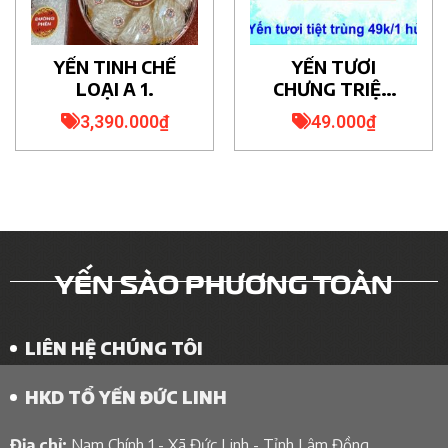
YẾN TINH CHẾ
YẾN TƯƠI
LOẠI A 1.
CHƯNG TRIỆT
TRÙNG.
3,390.000
₫
49.000
₫
YẾN SÀO PHƯƠNG TOÀN
LIÊN HỆ CHÚNG TÔI
HKD TỔ YẾN ĐỨC LINH
Địa chỉ:
Nam Chính 1 - Xã Đức Linh - Tỉnh Lâm Đồng