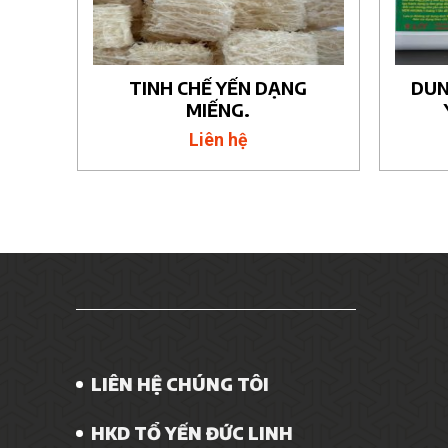
T
TINH CHẾ YẾN DẠNG
DUN
MIẾNG.
Liên hệ
LIÊN HỆ CHÚNG TÔI
HKD TỔ YẾN ĐỨC LINH