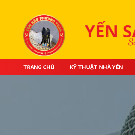
Bỏ
qua
nội
dung
TRANG CHỦ
KỸ THUẬT NHÀ YẾN