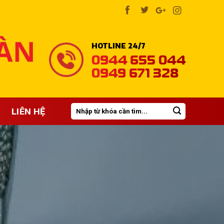
HOTLINE 24/7
0944 655 044
0949 671 328
Tìm
LIÊN HỆ
kiếm:
.