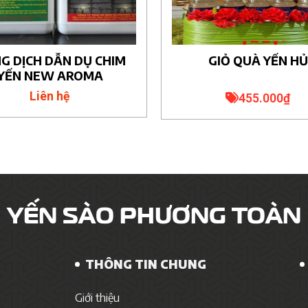
G DỊCH DẪN DỤ CHIM
GIỎ QUÀ YẾN HỦ
YẾN NEW AROMA
Liên hệ
455.000
₫
YẾN SÀO PHƯƠNG TOÀN
THÔNG TIN CHUNG
Giới thiệu