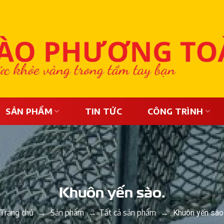
SẢN PHẨM
TIN TỨC
CÔNG TRÌNH
Khuôn yến sào.
Trang chủ
Sản phẩm
Tất cả sản phẩm
→
→
→
Khuôn yến sào