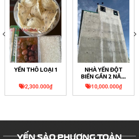
YẾN THÔ LOẠI 1
NHÀ YẾN ĐỘT
BIẾN GẦN 2 NĂM
THU HƠN 20KG.
2,300.000
₫
10,000.000
₫
YẾN SÀO PHƯƠNG TOÀN